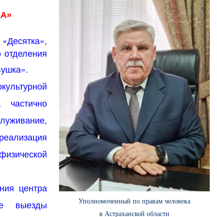
КА»
 «Десятка»,
о отделения
вушка».
культурной
в,
частично
уживание,
реализация
физической
ния центра
Уполномоченный по правам человека
ие
выезды
в Астраханской области