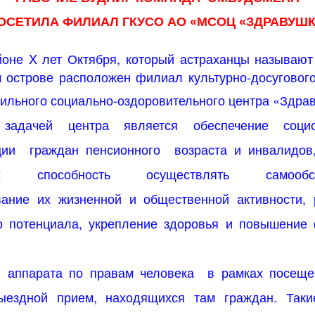
ОСЕТИЛА ФИЛИАЛ ГКУСО АО «МСОЦ «ЗДРАВУШ
йоне
X
лет Октября, который астраханцы называют
 острове расположен филиал культурно-досуговог
льного социально-оздоровительного центра «Здра
задачей центра является обеспечение социо
ции
граждан пенсионного
возраста и инвалидо
их способность осуществлять самообсл
вание их жизненной и общественной активности, 
го потенциала, укрепление здоровья и повышение 
.
и аппарата по правам человека
в рамках посеще
ыездной прием, находящихся там граждан. Так