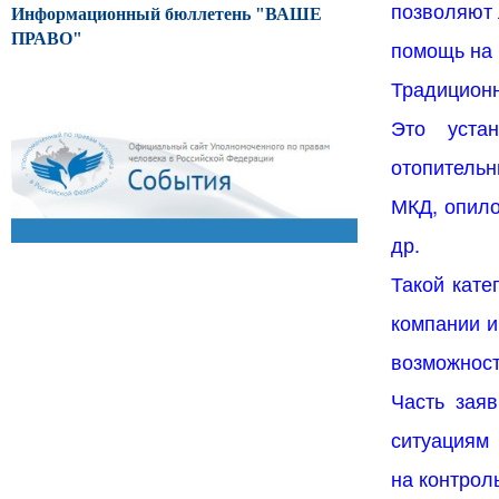
позволяют
Информационный бюллетень "ВАШЕ
ПРАВО"
помощь на
Традицион
Это уста
отопительн
МКД, опило
др.
Такой кате
компании и
возможност
Часть зая
ситуациям
на контрол