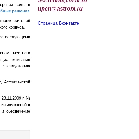
ast-ombu@mail.ru
горячей воды и
upch
@
astrobl
.
ru
ебные решения
многих жителей
Страница Вконтакте
кого корпуса.
 со следующими
анам местного
ющих компаний
 эксплуатацию
у Астраханской
23.11.2009 г. №
нии изменений в
 и обеспечение