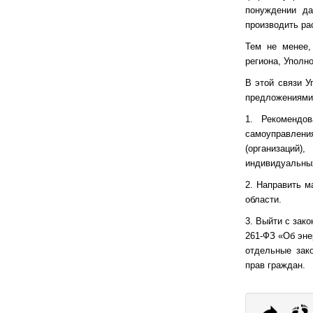
понуждении да
производить ра
Тем не менее,
региона, Уполн
В этой связи 
предложениями
1. Рекомендо
самоуправлен
(организаций
индивидуальных
2. Направить 
области.
3. Выйти с зак
261-ФЗ «Об эне
отдельные зак
прав граждан.