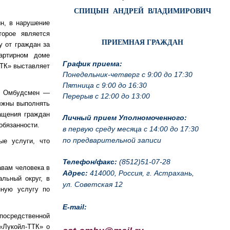
СПИЦЫН АНДРЕЙ ВЛАДИМИРОВИЧ
ын, в нарушение
торое является
ПРИЕМНАЯ ГРАЖДАН
у от граждан за
артирном доме
График приема:
ТТК» выставляет
Понедельник-четверг с 9:00 до 17:30
Пятница с 9:00 до 16:30
ий Омбудсмен —
Перерыв с 12:00 до 13:00
лжны выполнять
ащения граждан
Личный прием Уполномоченного:
обязанности.
в первую среду месяца с 14:00 до 17:30
по предварительной записи
ые услуги, что
Телефон/факс:
(8512)51-07-28
авам человека в
Адрес:
414000, Россия, г. Астрахань,
льный округ, в
ул. Советская 12
нную услугу по
E-mail:
посредственной
«Лукойл-ТТК» о