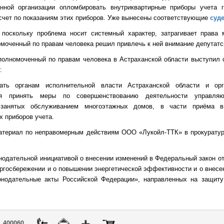
нной организации опломбировать внутриквартирные приборы учета 
счет по показаниям этих приборов. Уже вынесены соответствующие
суд
 поскольку проблема носит системный характер, затрагивает права 
омоченный по правам человека решил привлечь к ней внимание депутатс
Уполномоченный по правам человека в Астраханской области выступил
:
вать органам исполнительной власти Астраханской области и орг
ия принять меры по совершенствованию деятельности управля
), занятых обслуживанием многоэтажных домов, в части приёма в
 приборов учета.
материал по неправомерным действиям ООО «Лукойл-ТТК» в прокуратур
онодательной инициативой о внесении изменений в
Федеральный закон от 
ргосбережении и о повышении энергетической эффективности и о внесе
онодательные акты Российской Федерации», направленных на защиту
400060