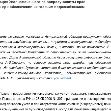
ция Уполномоченного по вопросу защиты прав
н при обеспечении их горячим водоснабжением
ному по правам человека
в
А
страханской области поступают обра
тся на трудности, связанные с приёмом в эксплуатацию индивидуа
вленных в многоквартирных домах, и оплатой по их показаниям.
В 
года на заседании Комитета по строительству, жилищно-коммунальн
связи Думы Астраханской области была заслушана информация Упол
ека А.В.Спицына по вопросу защиты прав граждан при обеспечен
м.
На заседание думского комитета были приглашены представители
 жилищно-коммунального хозяйства, администрации г.Астра
ряда ТСЖ и управляющих компаний
(см. видео).
 Правил предоставления коммунальных услуг гражданам, утвержденным
 Правительства РФ от 23.05.2006 № 307, при наличии в помещениях и
ных) приборов учета и при отсутствии коллективных (общедомовых) приб
а коммунальные услуги определяется исходя из показаний индивидуаль