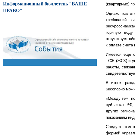
Информационный бюллетень "ВАШЕ
(квартирных) пр
ПРАВО"
Однако, как от
требований вы
ресурсоснабжаю
горячую воду
отсутствует об
к оплате счета
Имеется ещё о
ТСЖ (ЖСК) и у
работы, связа
свидетельствую
В итоге гражд
бесспорно можн
«Между тем, по
субъектах РФ,
других регион
показаниям инд
Следует отмет
формой управл