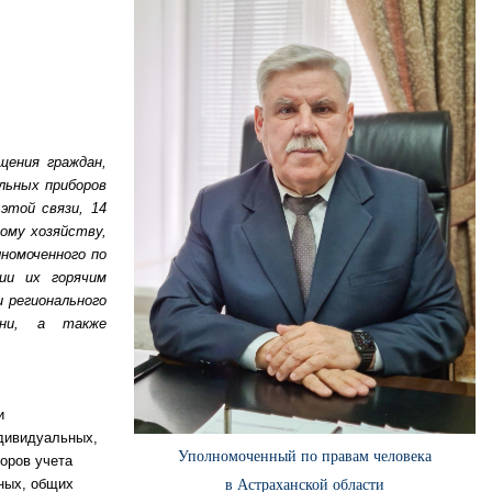
щения граждан,
льных приборов
этой связи, 14
ому хозяйству,
номоченного по
ии их горячим
 регионального
хани, а также
и
ндивидуальных,
Уполномоченный по правам человека
оров учета
ных, общих
в Астраханской области