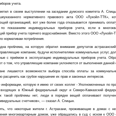
иборов учета.
метил в своем выступлении на заседании думского комитета А. Спиц
шеуказанного нормативного правового акта ООО «Лукойл-ТТК», ко
щей организацией, вот уже более года отказывается принимать оплат
 по показаниям индивидуальных приборов учета, если в многокв
щий прибор учета горячего водоснабжения. Вместо этого ООО «Лукойл-
 по нормативам потребления.
дна проблема, на которую обратил внимание депутатов астраханск
правляющие компании, будучи исполнителями коммунальных услуг, до
нные с приёмом в эксплуатацию индивидуальных приборов учета. Обр
т о том, что управляющие компании уклоняются от выполнения данной 
ане лишаются возможности выбора способа оплаты за коммунальн
о расценить как грубое нарушение их прав и законных интересов.
 информации, которую я имею от своих коллег - Уполномоченных по пр
 входящих в Южный федеральный округ и Северо-Кавказский федера
ах такой проблемы нет, люди в порядке вещей оплачивают получе
ивидуальных счетчиков», — сказал А. Спицын.
ить, что некоторые жители г. Астрахани, проживающие в домах с не
ения многоквартирным домом, уже обращались в суд с иском к ООО 