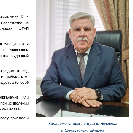
ние от гр. К. с
 наследство на
филиала ФГУП
лательщика для
 с указанием
ества, выданный
определять вид
 и требовать от
щества (способ
органами) или
 при исчислении
 имущества».
просу прислал и
Уполномоченный по правам человека
в Астраханской области