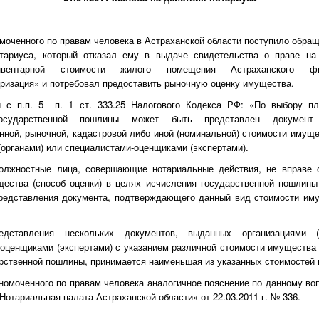
моченного по правам человека в Астраханской области поступило обраще
тариуса, который отказал ему в выдаче свидетельства о праве на
нвентарной стоимости жилого помещения Астраханского 
ризация» и потребовал предоставить рыночную оценку имущества.
и с п.п. 5 п. 1 ст. 333.25 Налогового Кодекса РФ: «По выбору п
государственной пошлины может быть представлен документ
нной, рыночной, кадастровой либо иной (номинальной) стоимости имущ
(органами) или специалистами-оценщиками (экспертами).
олжностные лица, совершающие нотариальные действия, не вправе 
ества (способ оценки) в целях исчисления государственной пошлины
редставления документа, подтверждающего данный вид стоимости иму
дставления нескольких документов, выданных организациями (
оценщиками (экспертами) с указанием различной стоимости имущества
рственной пошлины, принимается наименьшая из указанных стоимостей
номоченного по правам человека аналогичное пояснение по данному во
Нотариальная палата Астраханской области» от 22.03.2011 г. № 336.