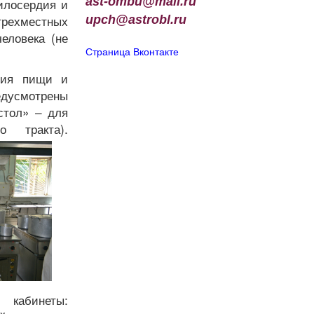
ast-ombu@mail.ru
милосердия и
 трехместных
upch
@
astrobl
.
ru
еловека (не
Страница Вконтакте
ния пищи и
едусмотрены
стол» – для
о тракта).
кабинеты: