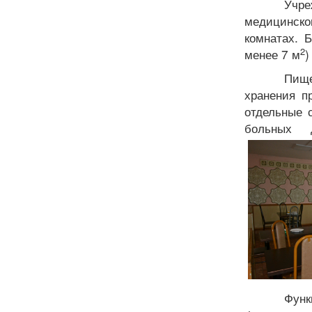
Учре
медицинског
комнатах. 
2
менее 7 м
)
Пище
хранения п
отдельные 
больных д
Фун