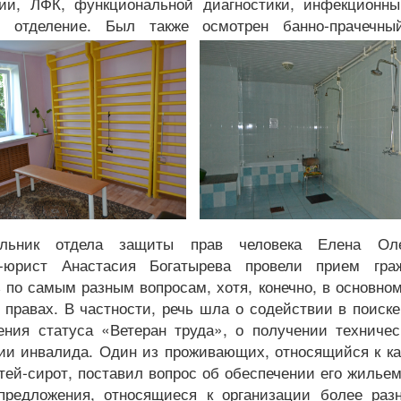
ии, ЛФК, функциональной диагностики, инфекционны
е отделение. Был также осмотрен банно-прачечны
альник отдела защиты прав человека Елена Ол
нт-юрист Анастасия Богатырева провели прием гра
по самым разным вопросам, хотя, конечно, в основно
правах. В частности, речь шла о содействии в поиск
ения статуса «Ветеран труда», о получении техничес
ии инвалида. Один из проживающих, относящийся к ка
тей-сирот, поставил вопрос об обеспечении его жилье
предложения, относящиеся к организации более разн