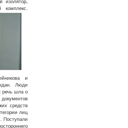
й изолятор,
й комплекс.
ейникова и
ждан. Люди
м речь шла о
е документов
ких средств
тегории лиц
м. Поступали
остороннего