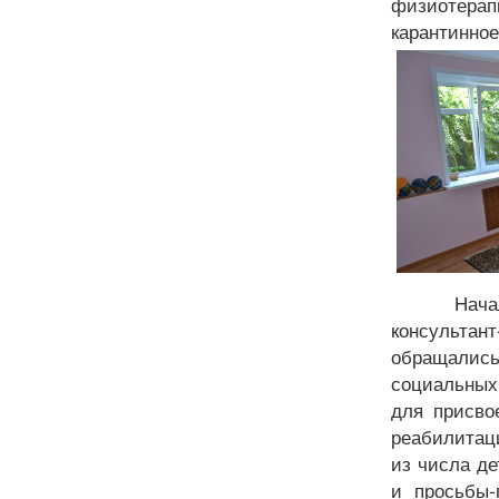
физиотерап
карантинно
Нач
консульта
обращались 
социальных 
для присво
реабилитац
из числа де
и просьбы-