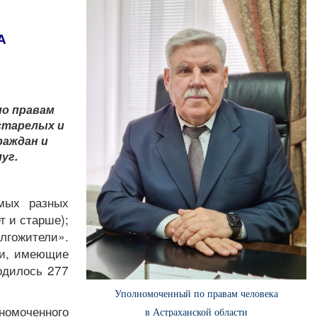
А
по правам
старелых и
раждан и
уг.
мых разных
т и старше);
гожители».
юди, имеющие
одилось 277
Уполномоченный по правам человека
номоченного
в Астраханской области