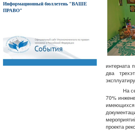
Информационный бюллетень "ВАШЕ
ПРАВО"
интерната п
два трехэ
эксплуатиру
На с
70% инжене
имеющихся 
документа
мероприяти
проекта рек