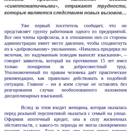
«симптоматичными», отражают трудности,
которые являются следствием новых вызовов…
Уже первый посетитель сообщает, что он
представляет группу работников одного из предприятий.
Все они члены профсоюза, и в отношении них со стороны
администрации имеет место давление, чтобы сподвигнуть
их к «добровольному» увольнению. «Начались придирки по
мелочам, по надуманным поводам выносят взыскания», –
говорит заявитель, который на протяжении 15 лет имел
только поощрения за добросовестный труд.
Уполномоченный по правам человека даёт практические
рекомендации, как правильно действовать в подобной
ситуации. Главное – ни в коем случае не оставлять без
реагирования случаи необоснованного наложения
дисциплинарных взысканий.
Вслед за этим входит женщина, которая оказалась
перед реальной перспективой оказаться с семьей на улице.
Оформив ипотечный кредит, она в силу жизненных
обстоятельств, с какого-то периода не могла своевременно
вносить платежи. Дело в том, что ранее имела хорошо