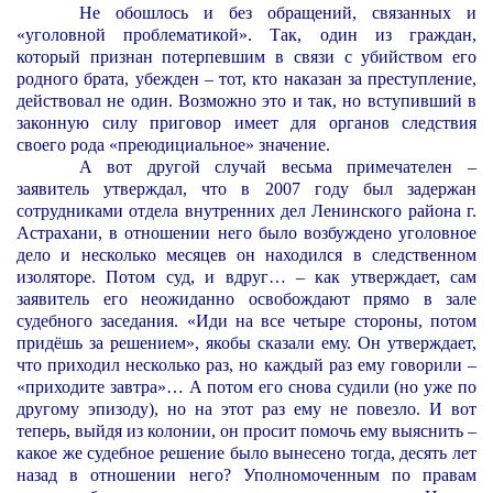
Не обошлось и без обращений, связанных и
«уголовной проблематикой». Так, один из граждан,
который признан потерпевшим в связи с убийством его
родного брата, убежден – тот, кто наказан за преступление,
действовал не один. Возможно это и так, но вступивший в
законную силу приговор имеет для органов следствия
своего рода «преюдициальное» значение.
А вот другой случай весьма примечателен –
заявитель утверждал, что в 2007 году был задержан
сотрудниками отдела внутренних дел Ленинского района г.
Астрахани, в отношении него было возбуждено уголовное
дело и несколько месяцев он находился в следственном
изоляторе. Потом суд, и вдруг… – как утверждает, сам
заявитель его неожиданно освобождают прямо в зале
судебного заседания. «Иди на все четыре стороны, потом
придёшь за решением», якобы сказали ему. Он утверждает,
что приходил несколько раз, но каждый раз ему говорили –
«приходите завтра»… А потом его снова судили (но уже по
другому эпизоду), но на этот раз ему не повезло. И вот
теперь, выйдя из колонии, он просит помочь ему выяснить –
какое же судебное решение было вынесено тогда, десять лет
назад в отношении него? Уполномоченным по правам