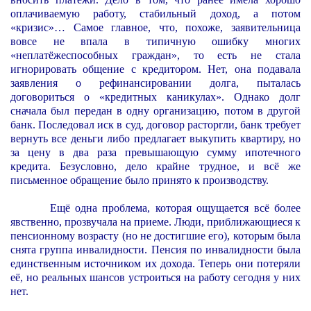
оплачиваемую работу, стабильный доход, а потом
«кризис»… Самое главное, что, похоже, заявительница
вовсе не впала в типичную ошибку многих
«неплатёжеспособных граждан», то есть не стала
игнорировать общение с кредитором. Нет, она подавала
заявления о рефинансировании долга, пыталась
договориться о «кредитных каникулах». Однако долг
сначала был передан в одну организацию, потом в другой
банк. Последовал иск в суд, договор расторгли, банк требует
вернуть все деньги либо предлагает выкупить квартиру, но
за цену в два раза превышающую сумму ипотечного
кредита. Безусловно, дело крайне трудное, и всё же
письменное обращение было принято к производству.
Ещё одна проблема, которая ощущается всё более
явственно, прозвучала на приеме. Люди, приближающиеся к
пенсионному возрасту (но не достигшие его), которым была
снята группа инвалидности. Пенсия по инвалидности была
единственным источником их дохода. Теперь они потеряли
её, но реальных шансов устроиться на работу сегодня у них
нет.