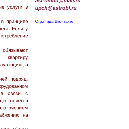
ast-ombu@mail.ru
ые услуги в
upch
@
astrobl
.
ru
 в принципе
Страница Вконтакте
ета. Если у
отребление
 обязывают
 квартиру
плуатацию, а
ней подряд,
удованном
 в связи с
ествляется
сключением
набжению на
 или общим