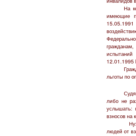
инвалидов 
На к
имеющие п
15.05.19
воздейств
Федеральн
гражданам,
испытаний
12.01.1995
Граж
льготы по о
Судя
либо не ра
услышать: 
взносов на 
Ну
людей от вз