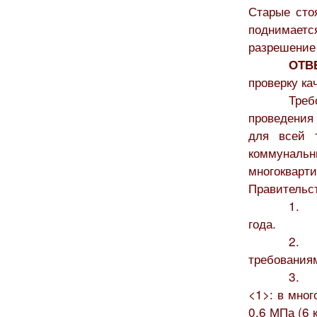
Старые сто
поднимает
разрешение 
ОТВ
проверку ка
Треб
проведения
для всей 
коммуналь
многоквар
Правительст
1. Б
года.
2. 
требованиям
3. Д
<1>: в мног
0,6 МПа (6 к