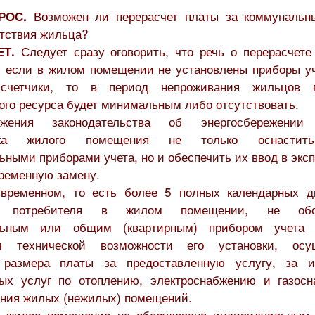
Возможен ли перерасчет платы за коммунальн
РОС.
утствия жильца?
Следует сразу оговорить, что речь о перерасчете
ЕТ.
, если в жилом помещении не установлены приборы уч
счетчики, то в период непроживания жильцов п
ого ресурса будет минимальным либо отсутствовать.
ожения законодательства об энергосбережении
ника жилого помещения не только оснастить
ными приборами учета, но и обеспечить их ввод в экс
временную замену.
временном, то есть более 5 полных календарных д
ии потребителя в жилом помещении, не обор
льным или общим (квартирным) прибором учета
ем технической возможности его установки, осущ
т размера платы за предоставленную услугу, за и
ых услуг по отоплению, электроснабжению и газос
ения жилых (нежилых) помещений.
 жилое помещение не оборудовано индивидуальным