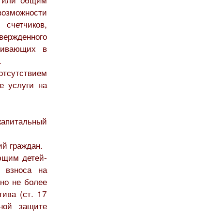
 возможности
 счетчиков,
ржденного
живающих в
.
тсутствием
е услуги на
капитальный
ий граждан.
ющим детей-
у взноса на
но не более
тива (ст. 17
ной защите