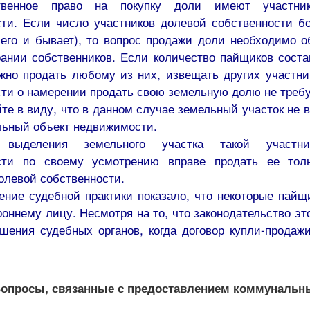
твенное право на покупку доли имеют участни
сти. Если число участников долевой собственности бо
сего и бывает), то вопрос продажи доли необходимо о
ании собственников. Если количество пайщиков соста
ожно продать любому из них, извещать других участни
ти о намерении продать свою земельную долю не требу
те в виду, что в данном случае земельный участок не 
льный объект недвижимости.
 выделения земельного участка такой участн
сти по своему усмотрению вправе продать ее тол
олевой собственности.
ение судебной практики показало, что некоторые пайщ
оннему лицу. Несмотря на то, что законодательство эт
шения судебных органов, когда договор купли-продажи
опросы, связанные с предоставлением коммунальн