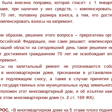
 была внесена поправка, которая гласит: с 1 январ
раве, при наличии у них средств, – компенсировать
70 лет, половину размера взноса, а тем, кто дост
компенсировать взносы на капремонт.
м образом, решение этого вопроса – прерогатива орг
Российской Федерации, они сами решают: компенсиро
 нашей области на сегодняшний день такое решение не
т достижения гражданином 70 лет не освобождает ег
апремонт.
сы на капитальный ремонт не уплачиваются собс
в многоквартирном доме, признанном в установлен
 и подлежащим сносу, а также в случае принятия 
 государственных или муниципальных нужд земельного
сположен этот многоквартирный дом, и об изъятии каж
 этом многоквартирном доме (ч. 2 ст. 169 ЖК).
«В многоквартирном доме на 5 этаже плохо подни
РОС.