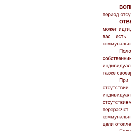
ВОП
период отс
ОТВ
может идти
вас есть 
коммунальн
Пол
собствен
индивидуаль
также свое
При 
отсутств
индивидуа
отсутстви
перерасче
коммунальн
цели отопл
Если