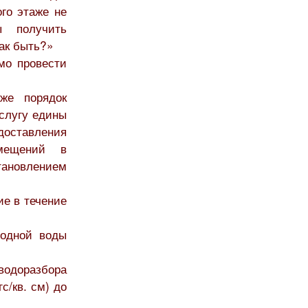
го этаже не
ы получить
Как быть?»
мо провести
кже порядок
слугу едины
оставления
омещений в
ановлением
е в течение
одной воды
водоразбора
с/кв. см) до