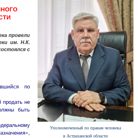
ННОГО
СТИ
ека провели
и им. Н.К.
состоялся с
авшийся по
й продать не
должны быть
едеральному
Уполномоченный по правам человека
значения»,
в Астраханской области