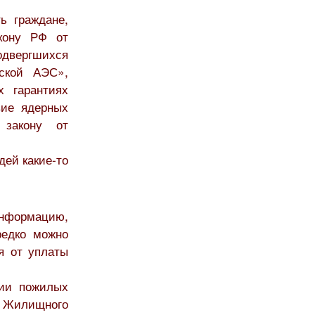
ь граждане,
кону РФ от
двергшихся
ской АЭС»,
х гарантиях
вие ядерных
 закону от
дей какие-то
информацию,
редко можно
я от уплаты
нии пожилых
69 Жилищного