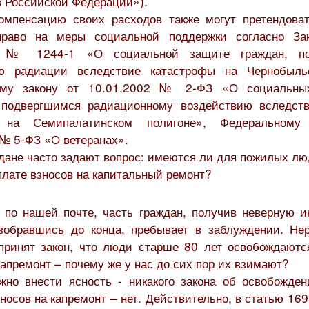
в Российской Федерации»).
омпенсацию своих расходов также могут претендоват
раво на меры социальной поддержки согласно
За
91 № 1244-1
«О социальной защите граждан, по
ию радиации вследствие катастрофы на Чернобыль
ому закону от 10.01.2002 № 2-ФЗ
«
О социальны
 подвергшимся радиационному воздействию вследст
 на Семипалатинском полигоне», Федеральному
 № 5-ФЗ
«
О ветеранах»
.
дане часто задают вопрос: имеются ли для пожилых лю
плате взносов на капитальный ремонт?
 по нашей почте, часть граждан, получив неверную 
зобравшись до конца, пребывает в заблуждении. Не
принят закон, что люди старше 80 лет освобождаютс
капремонт – почему же у нас до сих пор их взимают?
жно внести ясность - никакого закона об освобожде
носов на капремонт – нет. Действительно, в статью 1