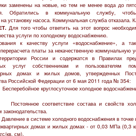
яки заменены на новые, но тем не менее вода до пято
ся. Обратились в коммунальную службу, чтоб
на установку насоса. Коммунальная служба отказала. 
Для того чтобы ответить на этот вопрос необходи
ЕТ.
чества услуги по холодному водоснабжению.
ования к качеству услуги «водоснабжение», а та
 перерасчета платы за некачественную коммунальную у
территории России и содержатся в Правилах пред
ных услуг собственникам и пользователям п
тирных домах и жилых домов, утвержденных Пост
ва Российской Федерации от 6 мая 2011 года № 354:
есперебойное круглосуточное холодное водоснабжени
Постоянное соответствие состава и свойств хол
 законодательства.
авление в системе холодного водоснабжения в точке 
оквартирных домах и жилых домах - от 0,03 МПа (0,3 кг
гс/кв. см).