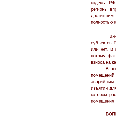
кодекса РФ
регионы вп
достигшим 
полностью 
Таки
субъектов 
или нет. В
потому фак
взноса на к
Взно
помещений 
аварийным
изъятии для
котором ра
помещения в
ВОП