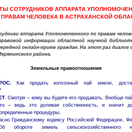
ТЫ СОТРУДНИКОВ АППАРАТА УПОЛНОМОЧЕ
 ПРАВАМ ЧЕЛОВЕКА В АСТРАХАНСКОЙ ОБЛА
удники аппарата Уполномоченного по правам челов
правовой информации областной научной библиотек
чередной онлайн-прием граждан. На этот раз диалог 
крянинского района.
Земельные правоотношения
Как продать колхозный пай земли, дост
ПРОС.
?
. Смотря – кому вы будете его продавать. Вообще па
ЕТ
сто – ведь это долевая собственность, и значит 
определенные процедуры.
асно Гражданскому кодексу Российской Федерации, Ф
б обороте земель сельскохозяйственного на