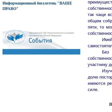
преимущес
Информационный бюллетень "ВАШЕ
собственно
ПРАВО"
так чаще в
общем собр
пяти, то м
собственнос
Имей
самостояте
Без
собственно
участнику д
Изуч
долю постор
имеются ре
силе.
В