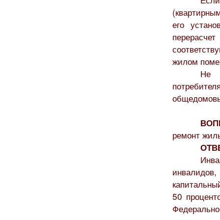
(квартирным
его устано
перерасч
соответст
жилом поме
Не 
потребител
общедомовы
ВОП
ремонт жилы
ОТВ
Инва
инвалидов,
капитальны
50 проценто
Федеральн