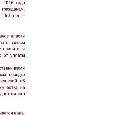
я 2016 года
 гражданам,
иг 80 лет –
анов власти
вать взносы
 принято, и
о от уплаты
твенниками
ном порядке
решений об
 участка, на
дого жилого
мается вода.