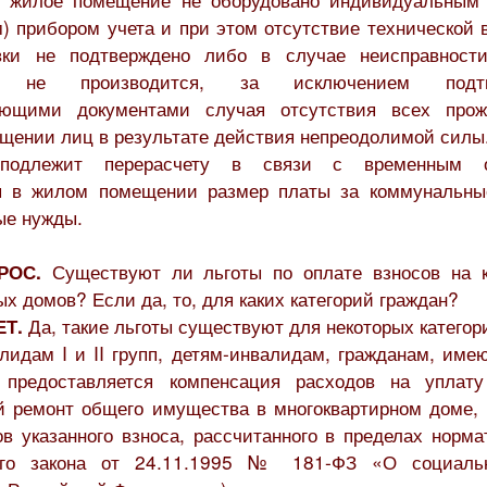
) прибором учета и при этом отсутствие технической
вки не подтверждено либо в случае неисправности
ет не производится, за исключением подтве
вующими документами случая отсутствия всех про
щении лиц в результате действия непреодолимой силы
подлежит перерасчету в связи с временным о
я в жилом помещении размер платы за коммунальны
е нужды.
Существуют ли льготы по оплате взносов на 
РОС.
х домов? Если да, то, для каких категорий граждан?
Да, такие льготы существуют для некоторых категор
ЕТ.
лидам I и II групп, детям-инвалидам, гражданам, име
 предоставляется компенсация расходов на уплат
й ремонт общего имущества в многоквартирном доме, 
в указанного взноса, рассчитанного в пределах норма
ого закона от 24.11.1995 № 181-ФЗ «О социаль