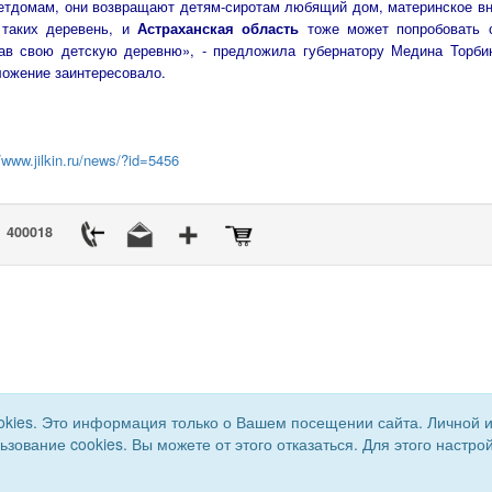
етдомам, они возвращают детям-сиротам любящий дом, материнское в
 таких деревень, и
Астраханская область
тоже может попробовать 
дав свою детскую деревню», - предложила губернатору Медина Торби
ожение заинтересовало.
//www.jilkin.ru/news/?id=5456
400018
okies. Это информация только о Вашем посещении сайта. Личной 
льзование cookies. Вы можете от этого отказаться. Для этого наст
а. Все права защищены.
Сайт