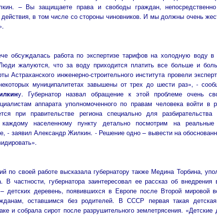
кин. – Вы защищаете права и свободы граждан, непосредственно
действия, в том числе со стороны чиновников. И мы должны очень жес
».
ече обсуждалась работа по экспертизе тарифов на холодную воду в
 Люди жалуются, что за воду приходится платить все больше и бол
рты Астраханского инженерно-строительного института провели эксперт
некоторых муниципалитетах завышены от трех до шести раз», - соо
илкин
у. Губернатор назвал обращение к этой проблеме очень св
циалистам аппарата уполномоченного по правам человека войти в р
ется при правительстве региона специально для разбирательства 
 каждому населенному пункту детально посмотрим на реальные
е, - заявил Александр Жилкин. - Решение одно – вывести на обоснован
идировать».
й по своей работе высказала губернатору также Медина Торбина, уп
. В частности, губернатора заинтересовал ее рассказ об внедрения
f – детских деревень, появившихся в Европе после Второй мировой 
жданам, оставшимся без родителей. В СССР первая такая детска
аке и собрала сирот после разрушительного землетрясения. «Детски