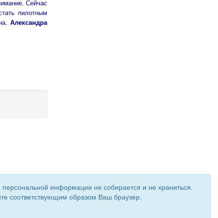
нимание. Сейчас
стать пилотным
на.
Александра
и персональной информации не собирается и не храниться.
ройте соответствующим образом Ваш браузер.
 создан при поддержке «
Информационная сеть RD
»