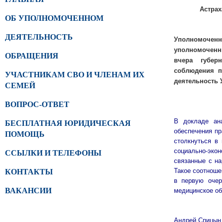
Астрах
ОБ УПОЛНОМОЧЕННОМ
ДЕЯТЕЛЬНОСТЬ
Уп
олномочен
уполномоченн
ОБРАЩЕНИЯ
вчера губер
соблюдения п
УЧАСТНИКАМ СВО И ЧЛЕНАМ ИХ
деятельность 
СЕМЕЙ
ВОПРОС-ОТВЕТ
В докладе ан
БЕСПЛАТНАЯ ЮРИДИЧЕСКАЯ
обеспечения пр
ПОМОЩЬ
столкнуться в
социально-эк
ССЫЛКИ И ТЕЛЕФОНЫ
связанные с на
Такое соотноше
КОНТАКТЫ
в первую очер
медицинское об
ВАКАНСИИ
Андрей Спицын