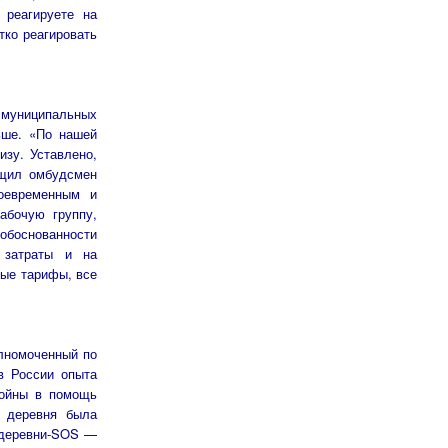
 реагируете на
тко реагировать
 муниципальных
ьше. «По нашей
изу. Уставлено,
бщил омбудсмен
оевременным и
абочую группу,
обоснованности
 затраты и на
ные тарифы, все
олномоченный по
 в России опыта
войны в помощь
я деревня была
е деревни-SOS —