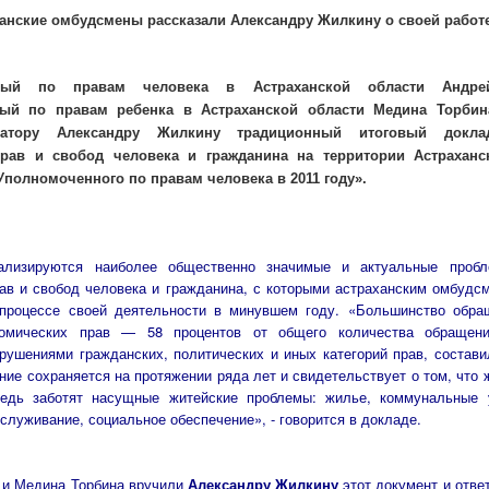
анские омбудсмены рассказали Александру Жилкину о своей работе
ный по правам человека в Астраханской области Андр
ый по правам ребенка в Астраханской области Медина Торбин
натору Александру Жилкину традиционный итоговый докл
рав и свобод человека и гражданина на территории Астраханс
Уполномоченного по правам человека в 2011 году».
ализируются наиболее общественно значимые и актуальные проб
ав и свобод человека и гражданина, с которыми астраханским омбуд
 процессе своей деятельности в минувшем году. «Большинство обра
ономических прав — 58 процентов от общего количества обращени
рушениями гражданских, политических и иных категорий прав, состави
ние сохраняется на протяжении ряда лет и свидетельствует о том, что 
едь заботят насущные житейские проблемы: жилье, коммунальные у
служивание, социальное обеспечение», - говорится в докладе.
 и Медина Торбина вручили
Александру Жилкину
этот документ и отве