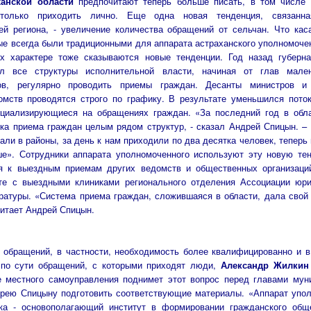
ханской области
предпочитают теперь больше писать, в том числе 
только приходить лично. Еще одна новая тенденция, связанн
ей региона, - увеличение количества обращений от сельчан. Что кас
ые всегда были традиционными для аппарата астраханского уполномоче
их характере тоже сказываются новые тенденции. Год назад губерн
 все структуры исполнительной власти, начиная от глав мален
тов, регулярно проводить приемы граждан. Десанты министров и 
омств проводятся строго по графику. В результате уменьшился пото
ециализирующиеся на обращениях граждан. «За последний год в обл
ка приема граждан целым рядом структур, - сказал Андрей Спицын. –
али в районы, за день к нам приходили по два десятка человек, теперь 
ше». Сотрудники аппарата уполномоченного используют эту новую те
я к выездным приемам других ведомств и общественных организаций
те с выездными клиниками регионального отделения Ассоциации юри
ратуры. «Система приема граждан, сложившаяся в области, дала сво
считает Андрей Спицын.
обращений, в частности, необходимость более квалифицированно и в
 по сути обращений, с которыми приходят люди,
Александр Жилкин
 местного самоуправления поднимет этот вопрос перед главами муни
рею Спицыну подготовить соответствующие материалы. «Аппарат упол
ка - основополагающий институт в формировании гражданского обще