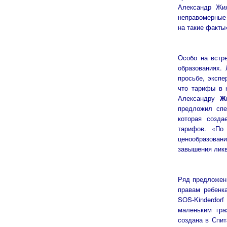
Александр Жил
неправомерные 
на такие факты
Особо на встр
образованиях.
просьбе, экспе
что тарифы в 
Александру
Ж
предложил спе
которая созда
тарифов. «По
ценообразовани
завышения ликв
Ряд предложени
правам ребенка
SOS-Kinderdor
маленьким гра
создана в Спит