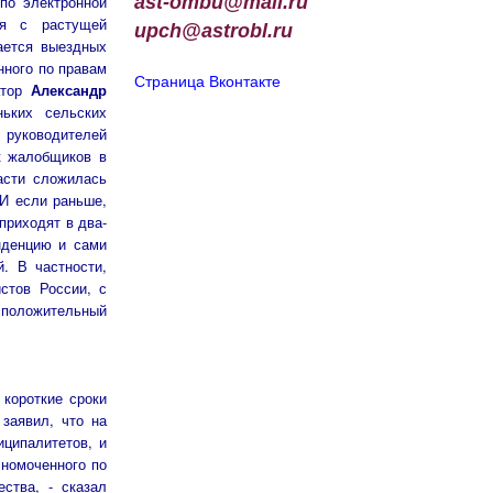
ast-ombu@mail.ru
по электронной
ая с растущей
upch
@
astrobl
.
ru
ается выездных
нного по правам
Страница Вконтакте
атор
Александр
ьких сельских
руководителей
к жалобщиков в
асти сложилась
 И если раньше,
приходят в два-
нденцию и сами
. В частности,
стов России, с
й положительный
 короткие сроки
заявил, что на
ципалитетов, и
номоченного по
ства, - сказал