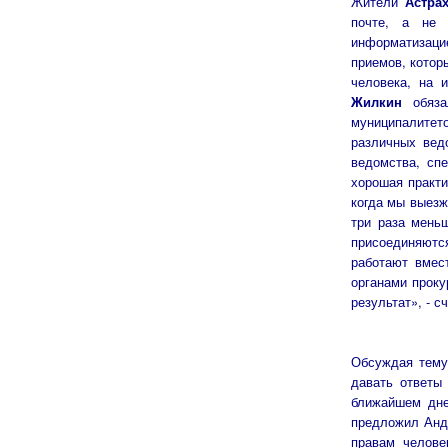
Ж
ители
Астра
почте, а не 
информатизаци
приемов, котор
человека, на 
Жилкин
обязал
муниципалите
различных вед
ведомства, сп
хорошая практи
когда мы выезж
три раза мень
присоединяютс
работают вмес
органами проку
результат», - 
Обсуждая тему 
давать ответы
ближайшем дне
предложил Анд
правам челове