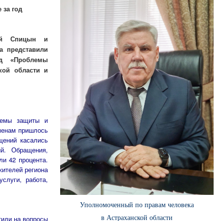
 за год
ей Спицын и
а представили
ад «Проблемы
кой области и
лемы защиты и
сменам пришлось
щений касались
й. Обращения,
ли 42 процента.
жителей региона
слуги, работа,
Уполномоченный по правам человека
в Астраханской области
тили на вопросы