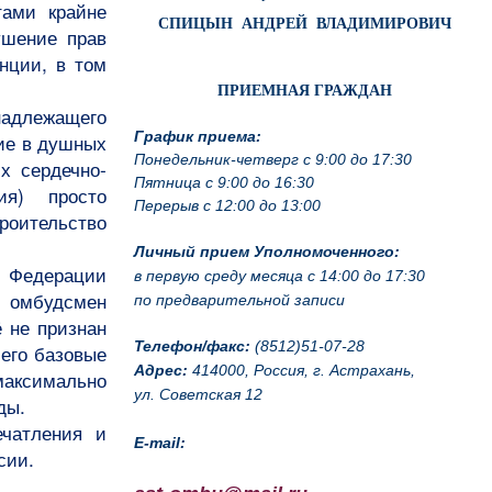
тами крайне
СПИЦЫН АНДРЕЙ ВЛАДИМИРОВИЧ
ушение прав
нции, в том
ПРИЕМНАЯ ГРАЖДАН
адлежащего
График приема:
ние в душных
Понедельник-четверг с 9:00 до 17:30
х сердечно-
Пятница с 9:00 до 16:30
ия) просто
Перерыв с 12:00 до 13:00
оительство
Личный прием Уполномоченного:
й Федерации
в первую среду месяца с 14:00 до 17:30
 омбудсмен
по предварительной записи
 не признан
Телефон/факс:
(8512)51-07-28
 его базовые
Адрес:
414000, Россия, г. Астрахань,
аксимально
ул. Советская 12
ды.
чатления и
E-mail:
сии.