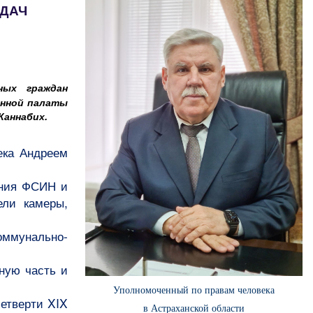
АДАЧ
ных граждан
енной палаты
Каннабих.
ека Андреем
ения ФСИН и
ели камеры,
оммунально-
ную часть и
Уполномоченный по правам человека
четверти
XIX
в Астраханской области