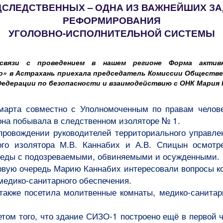
СЛЕДСТВЕННЫХ – ОДНА ИЗ ВАЖНЕЙШИХ З
РЕФОРМИРОВАНИЯ
УГОЛОВНО-ИСПОЛНИТЕЛЬНОЙ СИСТЕМЫ
связи с проведением в нашем регионе Форма актив
» в Астрахань приехала председатель Комиссии Обществ
Федерации по безопасности и взаимодействию с ОНК Мария 
арта совместно с Уполномоченным по правам челов
на побывала в следственном изоляторе № 1.
провождении руководителей территориального управл
ого изолятора М.В. Каннабих и А.В. Спицын осмотр
седы с подозреваемыми, обвиняемыми и осужденными.
рвую очередь Марию Каннабих интересовали вопросы к
медико-санитарного обеспечения.
также посетила молитвенные комнаты, медико-санитар
етом того, что здание СИЗО-1 построено ещё в первой 