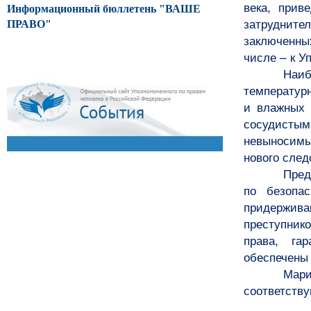
века, прив
Информационный бюллетень "ВАШЕ
затрудните
ПРАВО"
заключенны
числе – к У
Наи
температурн
и влажных 
сосудисты
невыносим
нового след
Пред
по безопа
придержива
преступнико
права, га
обеспечены 
Мари
соответств