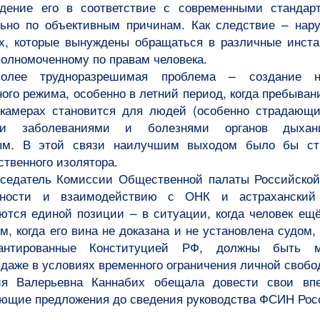
едение его в соответствие с современными стандар
льно по объективным причинам. Как следствие – нар
х, которые вынуждены обращаться в различные инста
полномоченному по правам человека.
более трудноразрешимая проблема – создание н
ого режима, особенно в летний период, когда пребыва
камерах становится для людей (особенно страдающи
ми заболеваниями и болезнями органов дыхан
ым. В этой связи наилучшим выходом было бы стр
ственного изолятора.
седатель Комиссии Общественной палаты Российско
сности и взаимодействию с ОНК и астраханский
ются единой позиции – в ситуации, когда человек ещё
м, когда его вина не доказана и не установлена судом,
рантированные Конституцией РФ, должны быть м
даже в условиях временного ограничения личной свобо
я Валерьевна Каннабих обещала довести свои впе
ующие предложения до сведения руководства ФСИН Рос