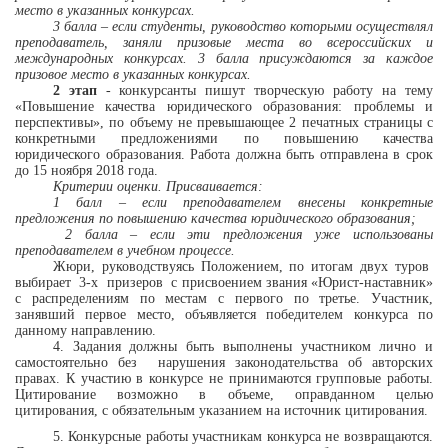
место в указанных конкурсах.
3 балла – если студенты, руководство которыми осуществлял
преподаватель, заняли призовые места во всероссийских и
международных конкурсах. 3 балла присуждаются за каждое
призовое место в указанных конкурсах.
2 этап
- конкурсанты пишут творческую работу на тему
«
Повышение качества юридического образования: проблемы и
перспективы
»
, по объему не превышающее 2 печатных страницы с
конкретными предложениями по повышению качества
юридического образования. Работа должна быть отправлена в срок
до 15 ноября 2018 года.
Критерии оценки. Присваивается:
1 балл – если преподавателем внесены конкретные
предложения по повышению качества юридического образования;
2 балла – если эти предложения уже использованы
преподавателем в учебном процессе.
Жюри, руководствуясь Положением, по итогам двух туров
выбирает
3-х
призеров
с присвоением звания «Юрист-наставник»
с распределениям по местам с первого по третье. У
частник,
занявший первое место, объявляется победителем конкурса по
данному направлению.
4. Задания должны быть выполнены участником лично и
самостоятельно без
нарушения законодательства об авторских
правах. К участию в конкурсе не принимаются групповые работы.
Цитирование возможно в объеме, оправданном целью
цитирования, с обязательным указанием на источник цитирования.
5. Конкурсные работы участникам конкурса не возвращаются.