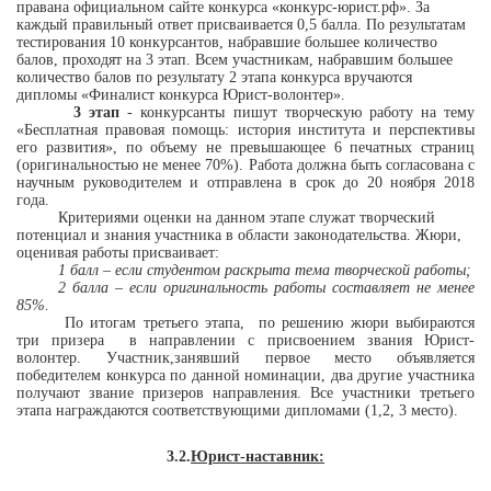
правана официальном сайте конкурса «конкурс-юрист.рф». За
каждый правильный ответ присваивается 0,5 балла. По результатам
тестирования 10 конкурсантов, набравшие большее количество
балов, проходят на 3 этап. Всем участникам, набравшим большее
количество балов по результату 2 этапа конкурса вручаются
дипломы «Финалист конкурса Юрист-волонтер».
3 этап
-
конкурсанты пишут творческую работу на тему
«Бесплатная правовая помощь: история института и перспективы
его развития», по объему не превышающее 6 печатных страниц
(оригинальностью не менее 70%). Работа должна быть согласована с
научным руководителем и отправлена в срок до 20 ноября 2018
года.
Критериями оценки на данном этапе служат творческий
потенциал и знания участника в области законодательства. Жюри,
оценивая работы присваивает:
1 балл – если студентом раскрыта тема творческой работы;
2 балла – если оригинальность работы составляет не менее
85%.
По итогам третьего этапа,
по решению жюри выбираются
три призера
в направлении с присвоением звания Юрист-
волонтер. Участник,занявший первое место объявляется
победителем конкурса по данной номинации, два другие участника
получают звание призеров направления. Все участники третьего
этапа награждаются соответствующими дипломами (1,2, 3 место).
3.2.
Юрист-наставник: