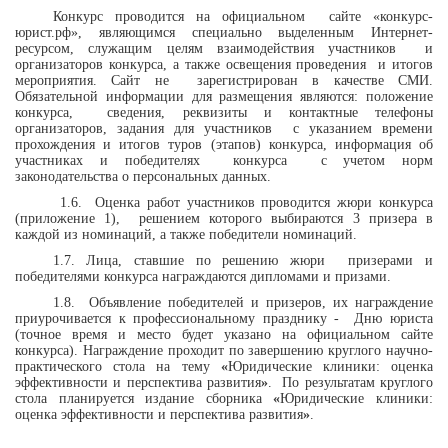
Конкурс проводится на официальном
сайте «
конкурс-
юрист.рф»
, являющимся специально выделенным Интернет-
ресурсом, служащим целям взаимодействия участников
и
организаторов конкурса, а также освещения проведения
и итогов
мероприятия. Сайт не
зарегистрирован в качестве СМИ.
Обязательной информации для размещения являются: положение
конкурса,
сведения, реквизиты и контактные телефоны
организаторов, задания для участников
с указанием времени
прохождения и итогов туров (этапов) конкурса, информация об
участниках и победителях
конкурса
с учетом норм
законодательства о персональных данных.
1.6.
Оценка работ участников проводится жюри конкурса
(приложение 1),
решением которого выбираются 3 призера в
каждой из номинаций, а также победители номинаций.
1.7. Лица, ставшие по решению жюри
призерами и
победителями конкурса награждаются дипломами и призами.
1.8.
Объявление победителей и призеров, их награждение
приурочивается к профессиональному празднику -
Дню юриста
(точное время и место будет указано на официальном сайте
конкурса). Награждение проходит по завершению круглого научно-
практического стола на тему
«
Юридические клиники: оценка
эффективности и перспектива развития
»
.
По результатам круглого
стола планируется издание сборника
«
Юридические клиники:
оценка эффективности и перспектива развития
»
.