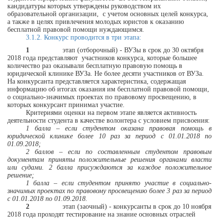
кандидатуры которых утверждены руководством их
образовательной организации,
с учетом основных целей конкурса,
а также в целях привлечения молодых юристов к оказанию
бесплатной правовой помощи нуждающимся.
3.1.2. Конкурс проводится в три этапа:
1
этап (отборочный)
-
ВУЗы в срок до 30 октября
2018 года представляют
участников конкурса, которые большее
количество раз оказывали бесплатную правовую помощь в
юридической клинике ВУЗа. Не более десяти участников от ВУЗа.
На конкурсанта представляется характеристика, содержащая
информацию об итогах оказания им бесплатной правовой помощи,
о социально-значимых проектах по правовому просвещению, в
которых конкурсант принимал участие.
Критериями оценки на первом этапе является активность
деятельности студента в качестве волонтера с условием присвоения:
1 балла – если студентом оказана правовая помощь в
юридической клинике более 10 раз за период с 01.01.2018 по
01.09.2018;
2 баллов – если по составленным студентом правовым
документам приняты положительные решения органами власти
или судами. 2 балла присуждаются за каждое положительное
решение;
1 балла – если студентом принято участие в
социально-
значимых проектах по правовому просвещению
более 3 раз за период
с 01.01.2018 по 01.09.2018.
2
этап (заочный)
-
конкурсанты в срок до 10 ноября
2018 года проходят тестирование на знание основных отраслей