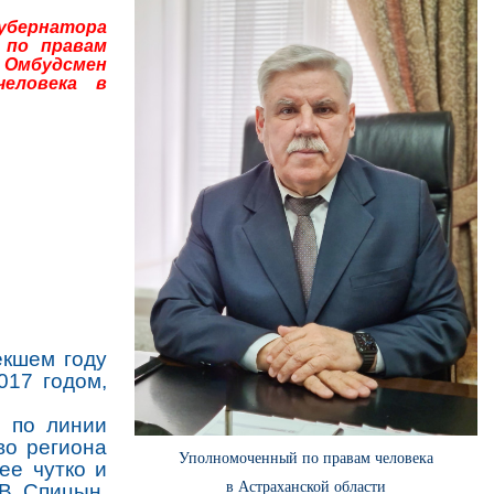
бернатора
 по правам
Омбудсмен
человека в
екшем году
017 годом,
ы по линии
во региона
Уполномоченный по правам человека
ее чутко и
в Астраханской области
В. Спицын.