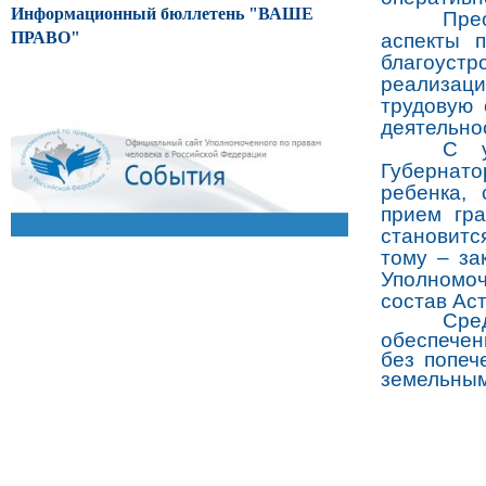
Информационный бюллетень "ВАШЕ
Пре
ПРАВО"
аспекты 
благоуст
реализаци
трудовую 
деятельно
С у
Губернато
ребенка, 
прием гр
становитс
тому – за
Уполномо
состав Ас
Сре
обеспечен
без попеч
земельным