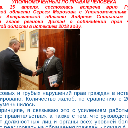
УПОЛНОМОЧЕННЫМ ПО ПРАВАМ ЧЕЛОВЕКА
ра, 15 апреля, состоялась встреча врио Гу
кой области Сергея Морозова с Уполномоченным
 в Астраханской области Андреем Спицыным. 
л главе региона Доклад о соблюдении прав 
ой области в истекшем 2018 году.
совых и грубых нарушений прав граждан в ист
ировано. Количество жалоб, по сравнению с 2
 уменьшилось.
принципе, я связываю это с усилением работ
о правительства», а также с тем, что руководст
т должностных лиц и органы всех уровней бол
о реагировать на обращения граждан, - сказал А.