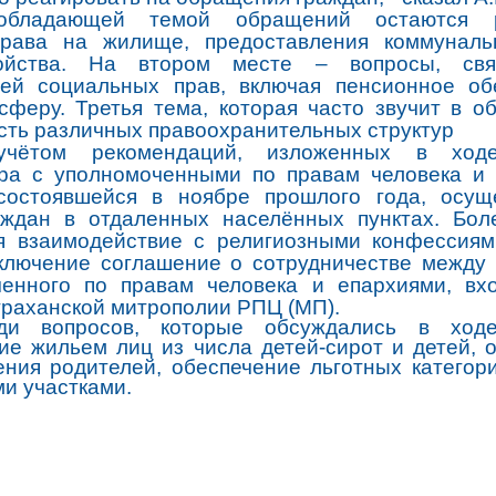
обладающей темой обращений остаются р
права на жилище, предоставления коммунальн
ройства. На втором месте – вопросы, св
ей социальных прав, включая пенсионное об
сферу. Третья тема, которая часто звучит в о
сть различных правоохранительных структур
чётом рекомендаций, изложенных в ходе
ра с уполномоченными по правам человека и
состоявшейся в ноябре прошлого года, осущ
аждан в отдаленных населённых пунктах. Бол
я взаимодействие с религиозными конфессия
ключение соглашение о сотрудничестве между
ченного по правам человека и епархиями, вх
траханской митрополии РПЦ (МП).
ди вопросов, которые обсуждались в ходе
ие жильем лиц из числа детей-сирот и детей, 
ения родителей, обеспечение льготных категор
и участками.