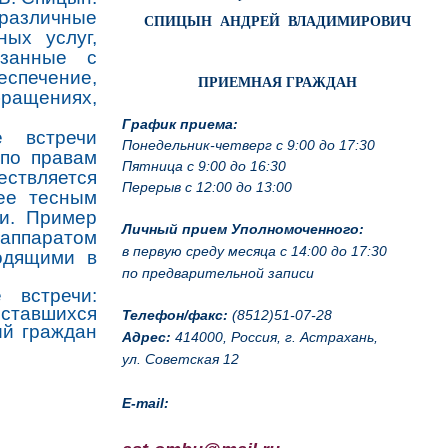
азличные
СПИЦЫН АНДРЕЙ ВЛАДИМИРОВИЧ
ых услуг,
язанные с
еспечение,
ПРИЕМНАЯ ГРАЖДАН
бращениях,
График приема:
 встречи
Понедельник-четверг с 9:00 до 17:30
 по правам
Пятница с 9:00 до 16:30
ествляется
Перерыв с 12:00 до 13:00
ее тесным
ми. Пример
Личный прием Уполномоченного:
 аппаратом
в первую среду месяца с 14:00 до 17:30
одящими в
по предварительной записи
 встречи:
оставшихся
Телефон/факс:
(8512)51-07-28
ий граждан
Адрес:
414000, Россия, г. Астрахань,
ул. Советская 12
E-mail: