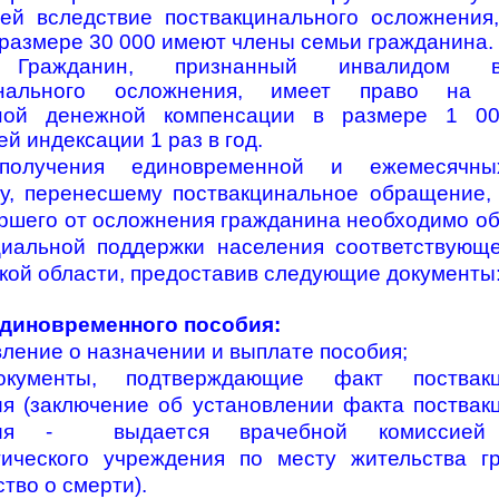
ей вследствие поствакцинального осложнения
 размере 30 000 имеют члены семьи гражданина.
Гражданин, признанный инвалидом вс
инального осложнения, имеет право на 
ной денежной компенсации в размере 1 00
й индексации 1 раз в год.
получения единовременной и ежемесячны
у, перенесшему поствакцинальное обращение,
ршего от осложнения гражданина необходимо об
иальной поддержки населения соответствующ
кой области, предоставив следующие документы
диновременного пособия:
вление о назначении и выплате пособия;
окументы, подтверждающие факт поствакц
я (заключение об установлении факта поствак
ния - выдается врачебной комиссией 
ического учреждения по месту жительства г
тво о смерти).