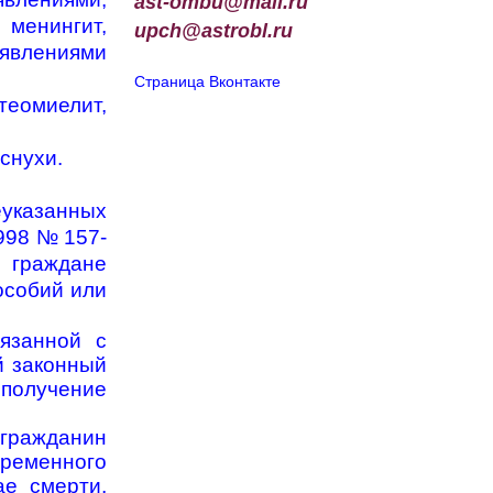
ast-ombu@mail.ru
 менингит,
upch
@
astrobl
.
ru
явлениями
Страница Вконтакте
теомиелит,
снухи.
еуказанных
998 № 157-
 граждане
особий или
язанной с
й законный
получение
 гражданин
ременного
 смерти,