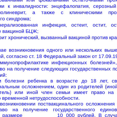
и к инвалидности: энцефалопатия, серозный
полиневрит, а также с клиническими про
го синдрома;
нерализованная инфекция, остеит, остит, ос
 вакциной БЦЖ;
рит хронический, вызванный вакциной против кра
чае возникновения одного или нескольких выш
й, согласно ст. 18 Федеральный закон от 17.09.1
ммунопрофилактике инфекционных болезней»,
во на получение следующих государственных п
ий:
и болезни ребенка в возрасте до 18 лет, св
нальным осложнением, один из родителей (ино
итель) или иной член семьи имеет право на 
о временной нетрудоспособности.
возникновении поствакцинального осложнения
аво на получение государственного единов
 в размере 10 000 рублей. В случае