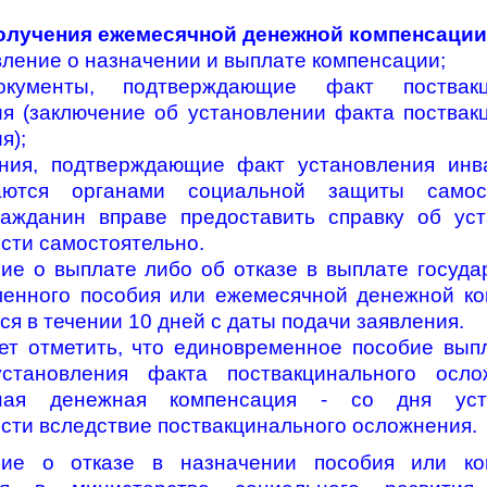
олучения ежемесячной денежной компенсации
вление о назначении и выплате компенсации;
окументы, подтверждающие факт поствакц
я (заключение об установлении факта поствак
я);
ния, подтверждающие факт установления инва
аются органами социальной защиты самост
ажданин вправе предоставить справку об ус
сти самостоятельно.
ие о выплате либо об отказе в выплате госуда
енного пособия или ежемесячной денежной к
ся в течении 10 дней с даты подачи заявления.
ет отметить, что единовременное пособие вып
становления факта поствакцинального осло
ная денежная компенсация - со дня уст
сти вследствие поствакцинального осложнения.
ие о отказе в назначении пособия или ко