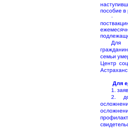
наступивш
пособие в
·
поствакц
ежемесяч
подлежаще
Для 
гражданин
семьи уме
Центр соц
Астраханс
Для е
1. зая
2. д
осложнени
осложне
профилакт
свидетельс