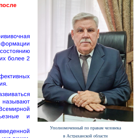
после
рививочная
информации
 состоянию
их более 2
фективных
ия.
азвиваться
 называют
Всемирной
рьезные и
Уполномоченный по правам человека
 введенной
в Астраханской области