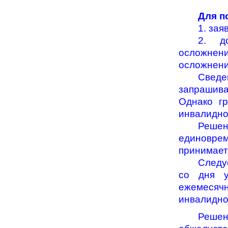
Для п
1. зая
2. д
осложнени
осложнени
Сведе
запрашив
Однако гр
инвалидно
Решен
единоврем
принимает
Следу
со дня у
ежемесяч
инвалидно
Решен