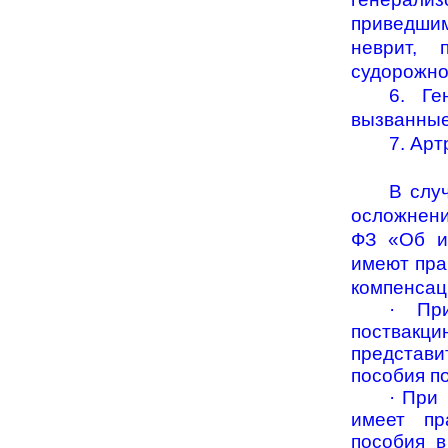
приведшим
неврит, 
судорожно
6. Ге
вызванные
7. Арт
В слу
осложнени
ФЗ «Об и
имеют пра
компенсац
·
Пр
поствакци
представ
пособия п
·
П
ри 
имеет пр
пособия