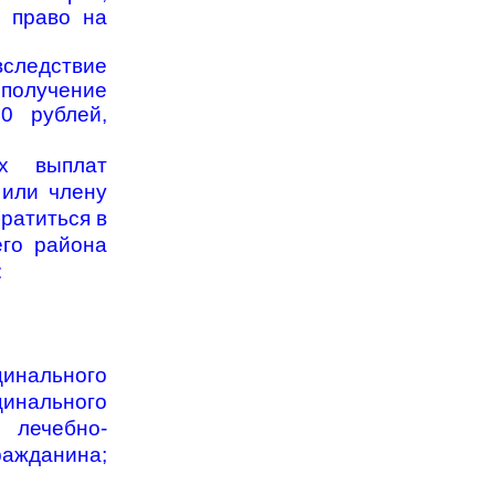
, право на
ледствие
получение
0 рублей,
х выплат
 или члену
ратиться в
его района
:
инального
цинального
лечебно-
ражданина;