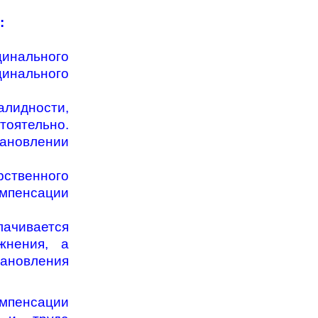
:
инального
цинального
лидности,
оятельно.
тановлении
рственного
омпенсации
лачивается
жнения, а
ановления
мпенсации