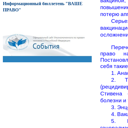
вакциной,
Информационный бюллетень "ВАШЕ
повышени
ПРАВО"
потерю апп
Серье
вакцинац
осложнени
Переч
право на
Постановл
себя такие
1. Ан
2. Т
(рецидиви
Стивена 
болезни и т
3. Эн
4. Ва
5. П
генерали