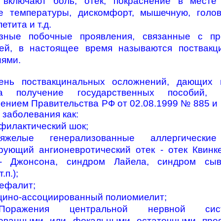
 включают боль, отек, покраснение в месте
е температуры, дискомфорт, мышечную, голов
етита и т.д.
зные побочные проявления, связанные с пр
ией, в настоящее время называются поствакц
ями.
ень поствакцинальных осложнений,
дающих 
 получение государственных пособий, 
ением Правительства РФ от 02.08.1999 № 885 и 
 заболевания как:
афилактический шок;
яжелые генерализованные аллергические
рующий ангионевротический отек - отек Квинк
- Джонсона, синдром Лайела, синдром сыв
.п.);
цефалит;
кцино-ассоциированный полиомиелит;
оражения центральной нервной си
зованными или фокальными остаточными проя