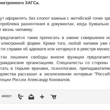
лектронного ЗАГСа.
т оформлять без хлопот важные с житейской точки зре
проблема разночтения в документах, когда буквально
т жизнь человеку.
едлагается также прописать в законе совершение н
 электронной форме. Кроме того, любой человек уже 
ти справки об адвокате или нотариусе в реестре минюс
х лишения свободы многие функции предлагаетс
гражданским организациям. Специалисты со стороны 
отать в тюрьме врачами, психологами, преподавателя
едомства рассказал в эксклюзивном интервью "Российс
тиции России Александр Коновалов.
400021