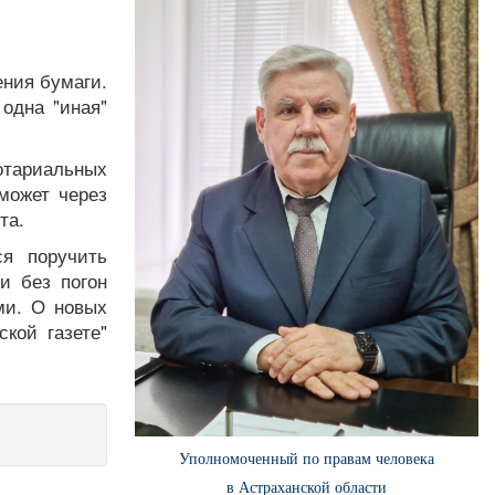
ния бумаги.
 одна "иная"
отариальных
может через
та.
я поручить
и без погон
ми. О новых
кой газете"
Уполномоченный по правам человека
в Астраханской области