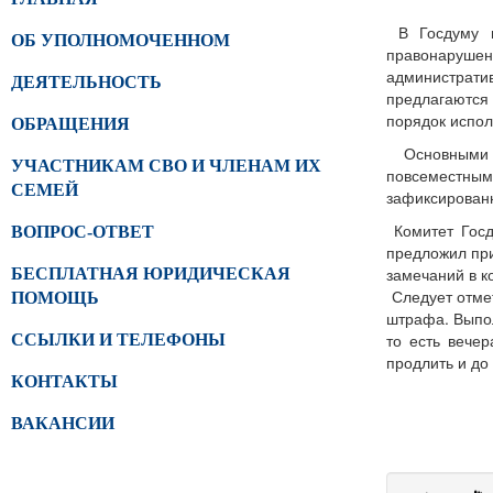
В Госдуму в
ОБ УПОЛНОМОЧЕННОМ
правонарушен
администрат
ДЕЯТЕЛЬНОСТЬ
предлагаются
порядок испол
ОБРАЩЕНИЯ
Основными 
УЧАСТНИКАМ СВО И ЧЛЕНАМ ИХ
повсеместн
СЕМЕЙ
зафиксирован
Комитет Госд
ВОПРОС-ОТВЕТ
предложил при
замечаний в ко
БЕСПЛАТНАЯ ЮРИДИЧЕСКАЯ
Следует отмет
ПОМОЩЬ
штрафа. Выпол
то есть вече
ССЫЛКИ И ТЕЛЕФОНЫ
продлить и до 
КОНТАКТЫ
ВАКАНСИИ