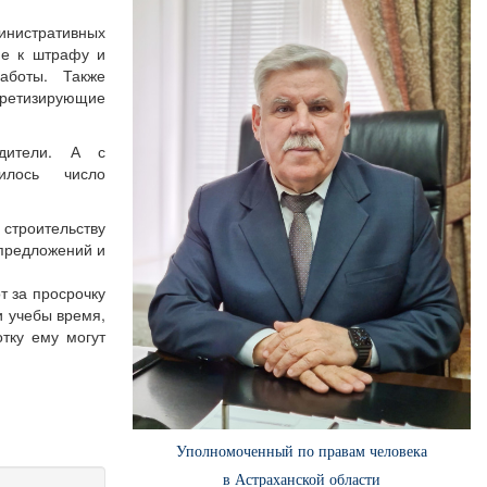
нистративных
ие к штрафу и
аботы. Также
кретизирующие
дители. А с
илось число
строительству
 предложений и
т за просрочку
и учебы время,
тку ему могут
Уполномоченный по правам человека
в Астраханской области