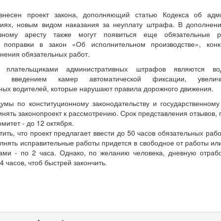
несен проект закона, дополняющий статью Кодекса об адми
иях, новым видом наказания за неуплату штрафа. В дополнен
ивному аресту также могут появиться еще обязательные р
 поправки в закон «Об исполнительном производстве», кон
нения обязательных работ.
плательщиками административных штрафов являются во
ым введением камер автоматической фиксации, увелич
ных водителей, которые нарушают правила дорожного движения.
умы по конституционному законодательству и государственному 
нять законопроект к рассмотрению. Срок представления отзывов,
митет - до 12 октября.
ить, что проект предлагает ввести до 50 часов обязательных рабо
нять исправительные работы придется в свободное от работы ил
рами - по 2 часа. Однако, по желанию человека, дневную отрабо
4 часов, чтоб быстрей закончить.