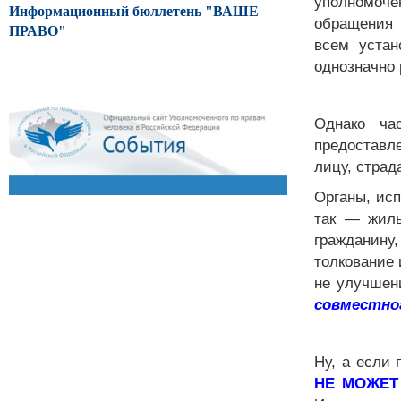
уполномоче
Информационный бюллетень "ВАШЕ
обращения 
ПРАВО"
всем устан
однозначно 
Однако ча
предоставл
лицу, страд
Органы, исп
так —
жил
гражданину
толкование 
не улучшен
совместног
Ну, а если 
НЕ МОЖЕТ