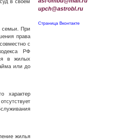
ast-ombu@mail.ru
суд в своем
upch
@
astrobl
.
ru
Страница Вконтакте
в семьи. При
шения права
 совместно с
кодекса РФ
ся в жилых
айма или до
о характер
отсутствует
бслуживания
вление жилья