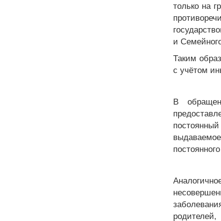
только на г
противоре
государств
и Семейного
Таким образ
с учётом и
В обращен
предостав
постоянный
выдаваемо
постоянного
Аналогичн
несовершен
заболевани
родителей,