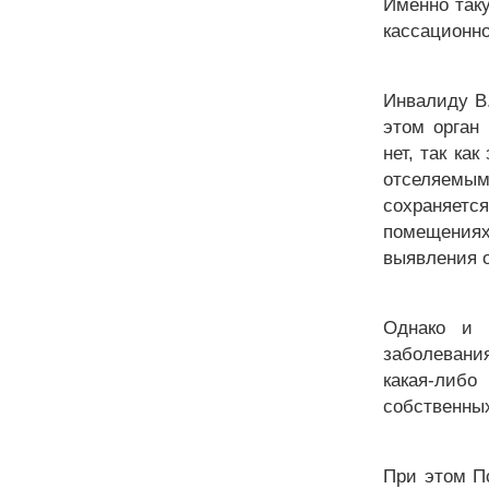
Именно таку
кассационно
Инвалиду В.
этом орган
нет, так ка
отселяемы
сохраняет
помещениях
выявления о
Однако и 
заболевани
какая-либо
собственных
При этом Пс