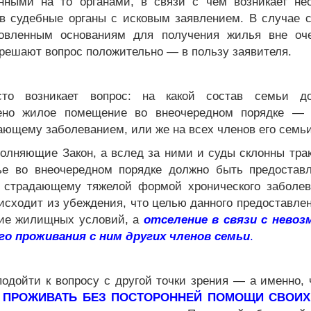
нными на то органами, в связи с чем возникает не
в судебные органы с исковым заявлением. В случае с
овленным основаниям для получения жилья вне оч
решают вопрос положительно — в пользу заявителя.
сто возникает вопрос: на какой состав семьи д
ено жилое помещение во внеочередном порядке — 
ающему заболеванием, или же на всех членов его семь
олняющие Закон, а вслед за ними и суды склонны тра
ье во внеочередном порядке должно быть предоста
, страдающему тяжелой формой хронического заболев
исходит из убеждения, что целью данного предоставле
ие жилищных условий, а
отселение в связи с нево
о проживания с ним других членов семьи
.
подойти к вопросу с другой точки зрения — а именно,
 ПРОЖИВАТЬ БЕЗ ПОСТОРОННЕЙ ПОМОЩИ СВОИХ