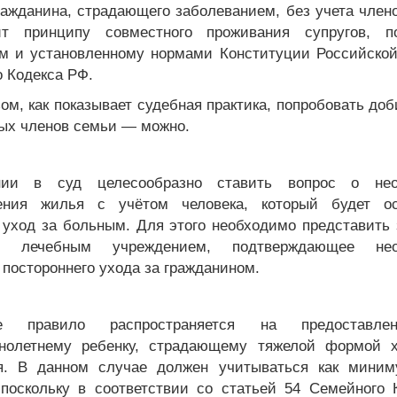
ражданина, страдающего заболеванием, без учета член
чит принципу совместного проживания супругов, п
ом и установленному нормами Конституции Российско
 Кодекса РФ.
ом, как показывает судебная практика, попробовать до
ных членов семьи — можно.
ии в суд целесообразно ставить вопрос о нео
ления жилья с учётом человека, который будет ос
 уход за больным. Для этого необходимо представить 
е лечебным учреждением, подтверждающее нео
 постороннего ухода за гражданином.
ое правило распространяется на предоставл
нолетнему ребенку, страдающему тяжелой формой х
я. В данном случае должен учитываться как мини
 поскольку в соответствии со статьей 54 Семейного 