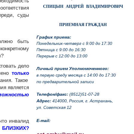
обходимость
СПИЦЫН АНДРЕЙ ВЛАДИМИРОВИЧ
оответствия
ереди, суды
ПРИЕМНАЯ ГРАЖДАН
График приема:
олжно быть
Понедельник-четверг с 9:00 до 17:30
конкретному
Пятница с 9:00 до 16:30
и?
Перерыв с 12:00 до 13:00
ктовать дело
Личный прием Уполномоченного:
влено
только
в первую среду месяца с 14:00 до 17:30
ания. Такое
по предварительной записи
ния является
Телефон/факс:
(8512)51-07-28
зможностью
Адрес:
414000, Россия, г. Астрахань,
ул. Советская 12
E-mail:
 что инвалид
 БЛИЗКИХ?