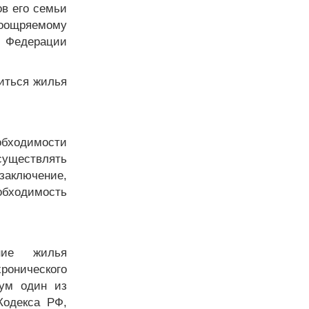
ов его семьи
оощряемому
й Федерации
биться жилья
бходимости
уществлять
заключение,
бходимость
ение жилья
ронического
мум один из
Кодекса РФ,