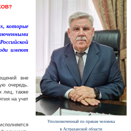
КОВ?
ех, которые
ключенными
Российской
люди имеют
ещений вне
ую очередь.
х лиц, также
ятия на учет
Уполномоченный по правам человека
сполняется
в Астраханской области