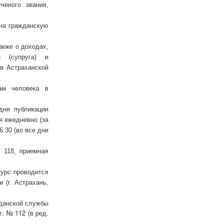
ченого звания,
 на гражданскую
акже о доходах,
и (супруга) и
в Астраханской
ам человека в
дня публикации
я ежедневно (за
.30 (во все дни
. 118, приемная
курс проводится
 (г. Астрахань,
жданской службы
. № 112 (в ред.