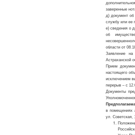
дополнительно
заверенные нот
д) документ об
службу или ее 
е) сведения о 
об имуществе
несовершеннол
области от 08.1
Заявление на
Астраханской о
Прием докумен
настоящего объ
исключением вы
перерыв – с 12.
Документы пред
Уполномоченного
Предполагаема
в помещениях а
ул. Советская,
Положени
Российск