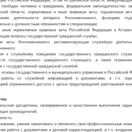
 свободах человека и гражданина, федеральное законодательство, з
ской области, нормативные и иные правовые акты, подзаконные акт
ениям деятельности аппарата Уполномоченного, функциям от
ельно к должностным обязанностям и специализации;
и иные нормативные правовые акты Российской Федерации и Астраха
ющие вопросы государственной гражданской службы;
ые акты Уполномоченного, регламентирующие служебную деятельн
ченного;
ния к служебному поведению
государственного гражданского служ
ости государственного гражданского служащего, а также ограниче
е с государственной гражданской службой;
 основы государственного и муниципального управления в Российской 
 работы со служебной информацией и документами, в т.ч. пор
ией ограниченного доступа с целью предотвращения разглашения ко
.
тва
ельская дисциплина, своевременное и качественное выполнение зада
щих руководителей;
вность;
зование, умение накапливать и обновлять свои профессиональные знани
ная работа с документами и деловой корреспонденцией, в т.ч. владен