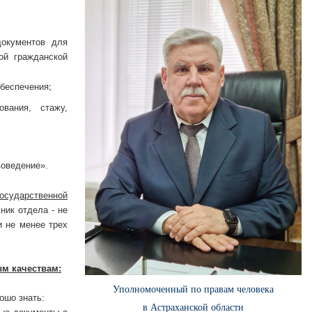
документов для
ой гражданской
обеспечения;
вания, стажу,
оведение».
осударственной
ьник отдела - не
и не менее трех
м качествам:
Уполномоченный по правам человека
ошо знать:
в Астраханской области
ные документы о