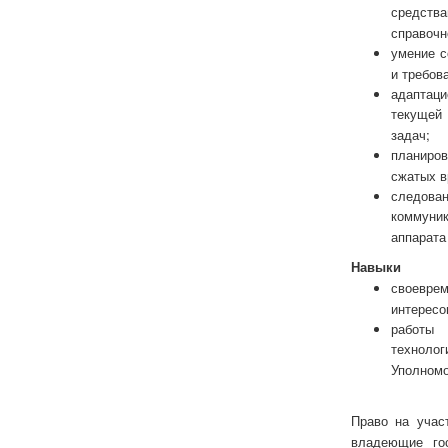
средств
справочн
умение с
и требов
адаптаци
текущей
задач;
планиров
сжатых в
следова
коммуник
аппарата
Навыки
своевре
интересо
работы 
техноло
Уполномо
Право на учас
владеющие го