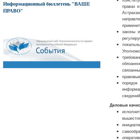
Информационный бюллетень "ВАШЕ
правах и
ПРАВО"
Астрахан
направл
применит
законы 
регулиру
локальн
Уполномо
требова
обязанн
связанны
правовые
порядок
информац
сведений
Деловые качес
исполнит
вышестоя
инициати
самообра
оператив