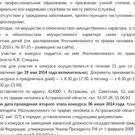
м профессиональном образовании, о присвоении ученой степени, у
ариально или кадровыми службами по месту работы (службы);
 отсутствии у гражданина заболевания, препятствующего поступлению
прохождению;
доходах, об имуществе и обязательствах имущественного характера, а т
 и обязательствах имущественного характера своих супруг
етних детей (см. распоряжение Уполномоченного по правам человека 
0.2010 г. № 87-10 – размещено на сайте).
 участие в конкурсе подается на имя Уполномоченного по прав
бласти А.В. Спицына.
тов для участия в конкурсе осуществляется в течение 21 дня со 
явления (
до 19 мая 2014 года включительно
). Документы принимаютс
ходных и праздничных дней) — с 8.30 до 17.30, в пятницу — с 8.30 до 16
00 до 13.00).
ставляются по адресу: 414000, г. Астрахань, ул. Советская, 12, каб
 по правам человека в Астраханской области, тел. 51-07-28, 51-06-93.
я дата проведения второго этапа конкурса: 06 июня 2014 года
. Кон
ппарата Уполномоченного по правам человека в Астраханской области
 12, каб. 117) в порядке, установленном следующими документами:
е о конкурсе на замещение вакантной должности государственной гра
ой Федерации, утвержденное Указом Президента РФ от 1 февраля 2005 г
от 19.03.2014
г.