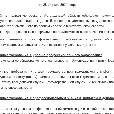
от 28 апреля 2014 года
й по правам человека в Астраханской области объявляет прием 
курсе на включение в кадровый резерв на должность государственн
ате Уполномоченного по правам человека в Астраханской области:
к отдела правового, информационно-аналитического, организационного 
тся сведения о квалификационных требованиях к уровню образо
ным знаниям и навыкам применительно к указанным должности.
нные требования к уровню профессионального образования
:
сиональное образование по специальности «Юриспруденция» или «Прав
нные требования к стажу государственной гражданской службы (г
дов) или стажу (опыту) работы по специальности к должности
- начал
 стажа гражданской службы (государственной службы иных видов) ил
ты по специальности.
нные требования к профессиональным знаниям, навыкам и деловы
ь высоким уровнем профессиональной компетенции и, в этой связи, хор
цию Российской Федерации, Устав Астраханской области, международ