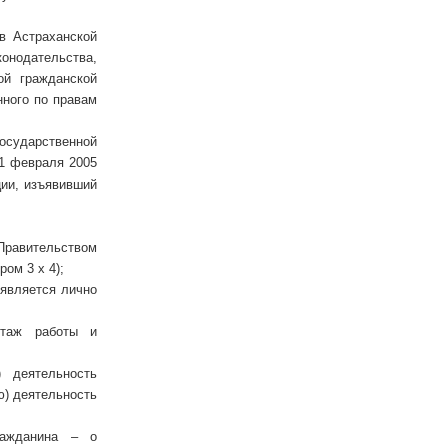
в Астраханской
нодательства,
ой гражданской
ного по правам
осударственной
1 февраля 2005
ии, изъявивший
 Правительством
ом 3 х 4);
ъявляется лично
стаж работы и
 деятельность
) деятельность
ражданина – о