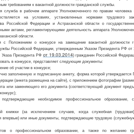
ым требованиям к вакантной должности гражданской службы.
ая служба в рабочем аппарате Уполномоченного по правам человека 
ествляется на условиях, установленных нормами трудового зако
тва Российской Федерации и Астраханской области о государственн
ьными актами, регламентирующими деятельность аппарата Уполномочен
раханской области.
и с Положением о конкурсе на замещение вакантной должности г
лужбы Российской Федерации, утвержденным Указом Президента РФ от 
от 19.03.2014
д. Указа Президента РФ
)
гражданин Российской Федерац
овать в конкурсе,
представляет
следующие документы:
ение об участии в конкурсе;
учно заполненную и подписанную анкету, форма которой утверждается
ерации (анкета размещена на сайте), с приложением фотографии (размер
рта или заменяющего его документа (соответствующий документ пред
конкурс);
, подтверждающие необходимое профессиональное образование, 
ой книжки (за исключением случаев, когда служебная (трудовая)
я впервые) или иные документы, подтверждающие трудовую (служебную
нтов о профессиональном образовании, а также по желанию г