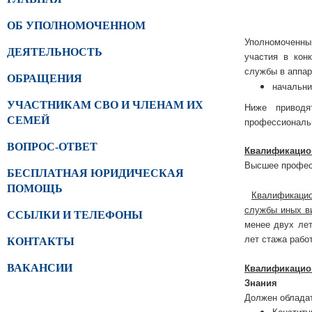
ОБ УПОЛНОМОЧЕННОМ
Уполномоченны
ДЕЯТЕЛЬНОСТЬ
участия в кон
службы в аппар
ОБРАЩЕНИЯ
начальни
УЧАСТНИКАМ СВО И ЧЛЕНАМ ИХ
Ниже приводя
СЕМЕЙ
профессиональ
ВОПРОС-ОТВЕТ
Квалификацио
Высшее профес
БЕСПЛАТНАЯ ЮРИДИЧЕСКАЯ
ПОМОЩЬ
Квалификацио
службы иных ви
ССЫЛКИ И ТЕЛЕФОНЫ
менее двух лет
лет стажа рабо
КОНТАКТЫ
ВАКАНСИИ
Квалификацио
Знания
Должен обладат
Конститу