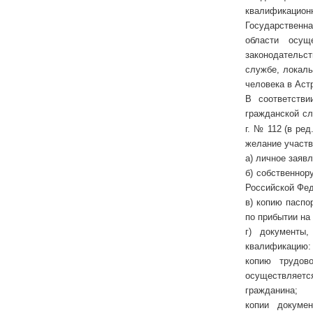
квалификационн
Государственн
области осущ
законодательс
службе, локал
человека в Аст
В соответстви
гражданской с
г. № 112 (в ре
желание участв
а) личное заявл
б) собственнор
Российской Фед
в) копию паспо
по прибытии на 
г) документы
квалификацию:
копию трудов
осуществляетс
гражданина;
копии докуме