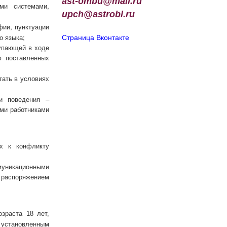
ast-ombu@mail.ru
ми системами,
upch
@
astrobl
.
ru
фии, пунктуации
о языка;
Страница Вконтакте
тупающей в ходе
ю поставленных
тать в условиях
и поведения –
ими работниками
их к конфликту
уникационными
 распоряжением
зраста 18 лет,
установленным