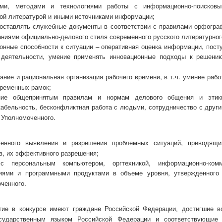
ами, методами и технологиями работы с информационно-поисковы
ой литературой и иными источниками информации;
оставлять служебные документы в соответствии с правилами орфогра
аниями официально-делового стиля современного русского литературног
онные способности к ситуации – оперативная оценка информации, пос
 деятельности, умение применять инновационные подходы к решени
ание и рациональная организация рабочего времени, в т.ч. умение рабо
ременных рамок;
ние общепринятым правилам и нормам делового общения и этик
абельность, бесконфликтная работа с людьми, сотрудничество с друг
 Уполномоченного.
менного выявления и разрешения проблемных ситуаций, приводящ
в, их эффективного разрешения;
с персональным компьютером, оргтехникой, информационно-комм
гиями и программными продуктами в объеме уровня, утвержденного
ченного.
тие в конкурсе имеют граждане Российской Федерации, достигшие во
сударственным языком Российской Федерации и соответствующие 