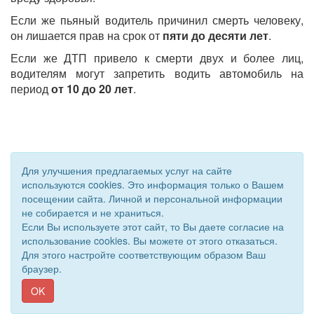
Если же пьяный водитель причинил смерть человеку,
он лишается прав на срок от
пяти до десяти лет
.
Если же ДТП привело к смерти двух и более лиц,
водителям могут запретить водить автомобиль на
период
от 10 до 20 лет
.
Для улучшения предлагаемых услуг на сайте
используются cookies. Это информация только о Вашем
посещении сайта. Личной и персональной информации
не собирается и не храниться.
© 2011 - 2026 Уполномоченный по правам человека. Все
Если Вы используете этот сайт, то Вы даете согласие на
права защищены.
использование cookies. Вы можете от этого отказаться.
Сайт создан при поддержке «
Информационная сеть RD
»
Для этого настройте соответствующим образом Ваш
браузер.
OK