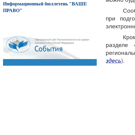
Информационный бюллетень "ВАШЕ
Соо
ПРАВО"
при подг
электронно
Кро
разделе 
региональ
здесь
).