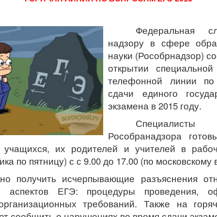
Федеральная с
надзору в сфере обра
науки (Рособрнадзор) с
открытии специальной
телефонной линии по
сдачи единого госуда
экзамена в 2015 году.
Специалисты
Рособранадзора готов
 учащихся, их родителей и учителей в рабо
ка по пятницу) с с 9.00 до 17.00 (по московскому 
но получить исчерпывающие разъяснения отн
х аспектов ЕГЭ: процедуры проведения, о
 организационных требований. Также на горя
ет сообщить о нарушениях во время сдачи экзам