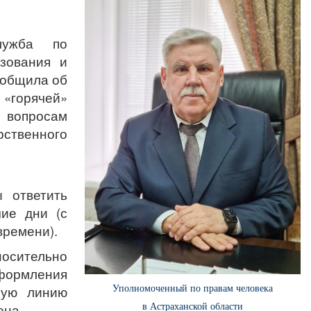
лужба по
зования и
ообщила об
 «горячей»
 вопросам
рственного
ы ответить
чие дни (с
времени).
осительно
формления
чую линию
Уполномоченный по правам человека
ена.
в Астраханской области