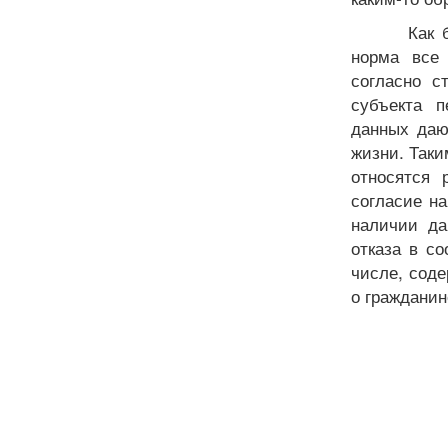
Как 
норма все 
согласно с
субъекта п
данных даю
жизни. Таки
относятся 
согласие н
наличии да
отказа в с
числе, сод
о гражданин