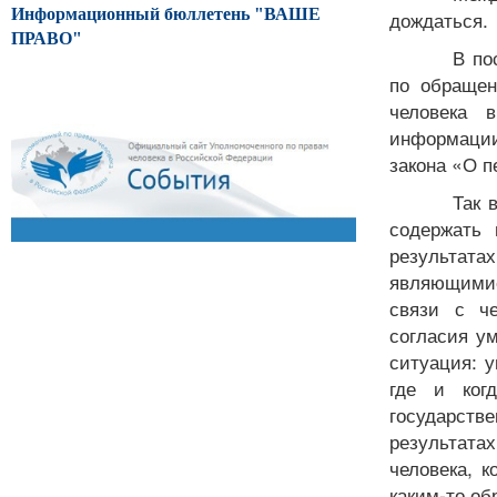
Информационный бюллетень "ВАШЕ
дождаться.
ПРАВО"
В по
по обращен
человека 
информации
закона «О 
Так 
содержать
результата
являющимис
связи с ч
согласия у
ситуация: 
где и ког
государств
результат
человека, к
каким-то об