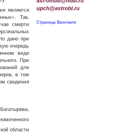
ast-ombu@mail.ru
upch
@
astrobl
.
ru
ия является
нных». Так,
Страница Вконтакте
учае смерти
ерсональных
ло дано при
рвую очередь
менном виде
льного. При
нований для
ерок, в том
ом сведения
 Богатырева,
лномоченного
ской области