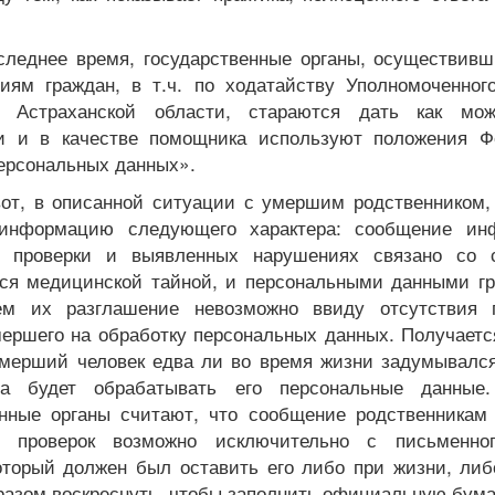
следнее время, государственные органы, осуществивш
иям граждан, в т.ч. по ходатайству Уполномоченног
в Астраханской области, стараются дать как мо
 и в качестве помощника используют положения Ф
персональных данных».
вот, в описанной ситуации с умершим родственником, 
 информацию следующего характера: сообщение ин
х проверки и выявленных нарушениях связано со 
я медицинской тайной, и персональными данными гр
ем их разглашение невозможно ввиду отсутствия п
мершего на обработку персональных данных. Получаетс
умерший человек едва ли во время жизни задумывался 
да будет обрабатывать его персональные данные
енные органы считают, что сообщение родственникам
ах проверок возможно исключительно с письменног
оторый должен был оставить его либо при жизни, либ
разом воскреснуть, чтобы заполнить официальную бума