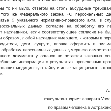
бы то ни было, ответом на столь абсурдные требован
того же Федерального закона «О персональных да
татье 9 указанного нормативно-правового акта, в сл
ерсональных данных согласие на обработку его п
т наследники, если соответствующее согласие не бы
м образом, любой наследник умершего, к которым в пе
родители, дети, супруги, вправе оформить в пись
а обработку персональных данных умершего самостояте
нного документа у органов не остается законных ос
ообщении информации о результатах проведенных пров
ержащих медицинскую тайну и иные защищаемые закон
е.
А.
консультант-юрист аппарата Упо
по правам человека в Астрахан