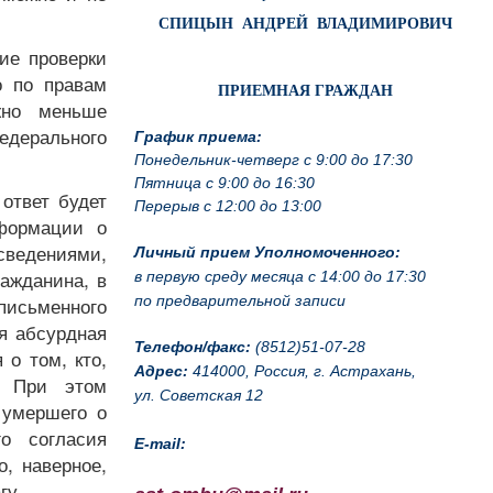
СПИЦЫН АНДРЕЙ ВЛАДИМИРОВИЧ
ие проверки
о по правам
ПРИЕМНАЯ ГРАЖДАН
жно меньше
едерального
График приема:
Понедельник-четверг с 9:00 до 17:30
Пятница с 9:00 до 16:30
ответ будет
Перерыв с 12:00 до 13:00
формации о
сведениями,
Личный прием Уполномоченного:
ажданина, в
в первую среду месяца с 14:00 до 17:30
по предварительной записи
исьменного
я абсурдная
Телефон/факс:
(8512)51-07-28
о том, кто,
Адрес:
414000, Россия, г. Астрахань,
. При этом
ул. Советская 12
 умершего о
о согласия
E-mail:
о, наверное,
гу.