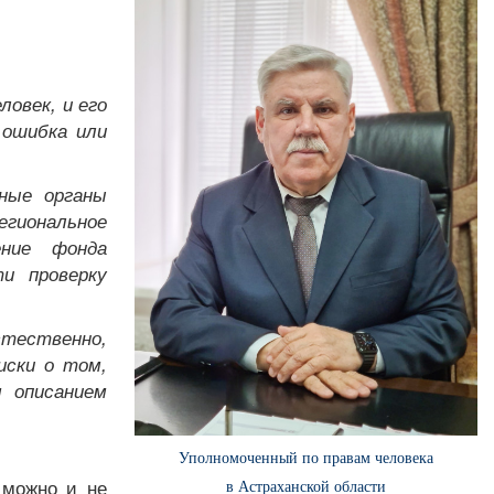
овек, и его
 ошибка или
ные органы
иональное
ение фонда
ти проверку
тественно,
иски о том,
м описанием
Уполномоченный по правам человека
 можно и не
в Астраханской области