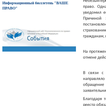
Небезынтере
Информационный бюллетень "ВАШЕ
право. Одн
ПРАВО"
уведомил е
Причиной 
постановле
страхован
гражданам, 
На протяжен
отмене дейс
В связи с 
направляло 
обращение
заявительни
Благодаря 
реестр обяз