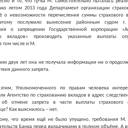
сно и то, что гр-ка М. самостоятельно пыталась реал
ако летом 2013 года Департамент организации страхо
ё о невозможности перечисления суммы страхового 
этому послужило вынесение районным судом г.
ния о запрещении Государственной корпорации «А
ию вкладов» производить указанные выплаты оп
в том числе и М.
ии двух лет она не получала информации ни о продол
твия данного запрета.
этим, Уполномоченного по правам человека интер
ли Агентство по страхованию вкладов в адрес следстве
 об отмене запрета в части выплаты страхового 
це? Как выяснилось – нет.
тому, что время ещё не было упущено, требования М.
ательств Банка перед вкладчиками в полном объёме. А 