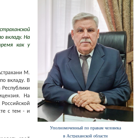
Астраханской
о вкладу. На
время как у
Астрахани М.
по вкладу. В
 Республики
ицензия. На
х Российской
те с тем - и
Уполномоченный по правам человека
в Астраханской области